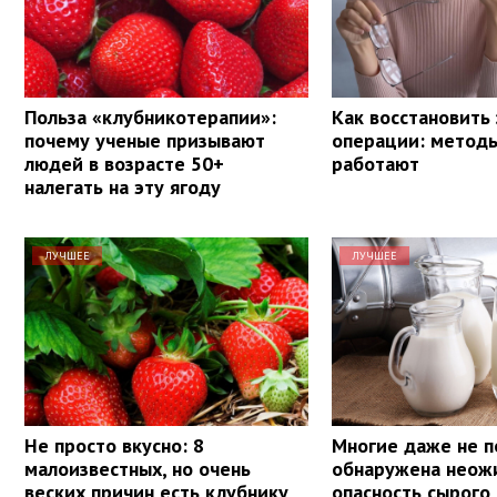
Польза «клубникотерапии»:
Как восстановить
почему ученые призывают
операции: методы
людей в возрасте 50+
работают
налегать на эту ягоду
ЛУЧШЕЕ
ЛУЧШЕЕ
Не просто вкусно: 8
Многие даже не п
малоизвестных, но очень
обнаружена неож
веских причин есть клубнику
опасность сырого