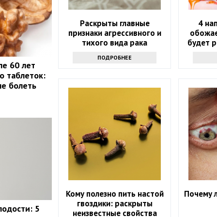
Раскрыты главные
4 на
признаки агрессивного и
обожае
тихого вида рака
будет р
ПОДРОБНЕЕ
ле 60 лет
о таблеток:
не болеть
Кому полезно пить настой
Почему 
гвоздики: раскрыты
лодости: 5
неизвестные свойства