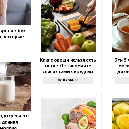
 зрение без
, которые
Какие овощи нельзя есть
Эти 3 
после 70: запомните
моло
список самых вредных
дока
продуктов
ПОДРОБНЕЕ
одозревают:
иданная
 молока