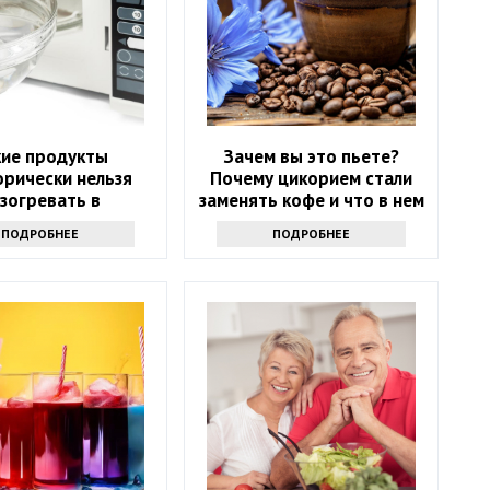
кие продукты
Зачем вы это пьете?
орически нельзя
Почему цикорием стали
зогревать в
заменять кофе и что в нем
лновке и почему:
хорошего
ПОДРОБНЕЕ
ПОДРОБНЕЕ
еты экспертов