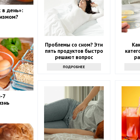
 в день»:
низмом?
Проблемы со сном? Эти
Ка
пять продуктов быстро
катег
решают вопрос
ра
микрово
ПОДРОБНЕЕ
сов
-7
изнь