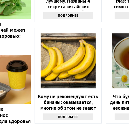
лучшему. Названы 4
глаз:
секрета китайских
симпт
долгожителей
з
ПОДРОБНЕЕ
и
 чай может
доровью:
Кому не рекомендуют есть
Что бу
бананы: оказывается,
день пит
многие об этом не знают
неожид
ых
нос
ПОДРОБНЕЕ
 для здоровья