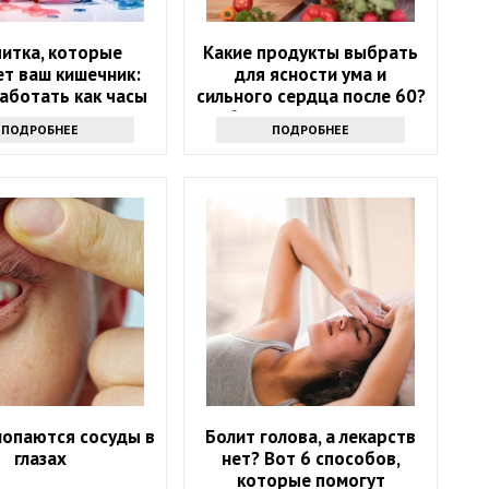
питка, которые
Какие продукты выбрать
т ваш кишечник:
для ясности ума и
аботать как часы
сильного сердца после 60?
Обратите внимание на
ПОДРОБНЕЕ
ПОДРОБНЕЕ
этот список
лопаются сосуды в
Болит голова, а лекарств
глазах
нет? Вот 6 способов,
которые помогут