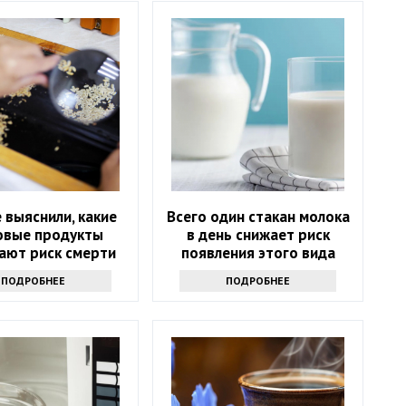
 выяснили, какие
Всего один стакан молока
овые продукты
в день снижает риск
ают риск смерти
появления этого вида
рака. Но помогает не
ПОДРОБНЕЕ
ПОДРОБНЕЕ
только молоко