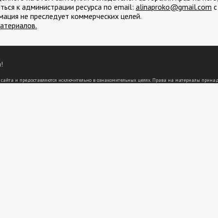
ться к администрации ресурса по email:
moc.liamg@okorpanila
с
мация не преследует коммерческих целей.
атериалов.
!
 сайта и предоставляются исключительно в ознакомительных целях. Права на материалы прина