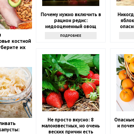
Почему нужно включить в
Никогд
рацион редис:
яблок
недооцененный овощ
опасн
ы
ПОДРОБНЕЕ
овье костной
уберите их
Не просто вкусно: 8
Опасные
ливать
малоизвестных, но очень
и поче
капусты:
веских причин есть