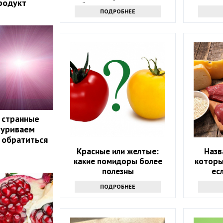
родукт
клубнику как можно чаще
ПОДРОБНЕЕ
 странные
муриваем
т обратиться
Красные или желтые:
Назв
какие помидоры более
которы
полезны
ес
хо
ПОДРОБНЕЕ
вы