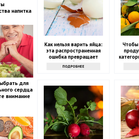
ты
ства напитка
Как нельзя варить яйца:
Чтобы 
эта распространенная
проду
ошибка превращает
категор
полезное блюдо в яд
соче
ПОДРОБНЕЕ
ыбрать для
льного сердца
те внимание