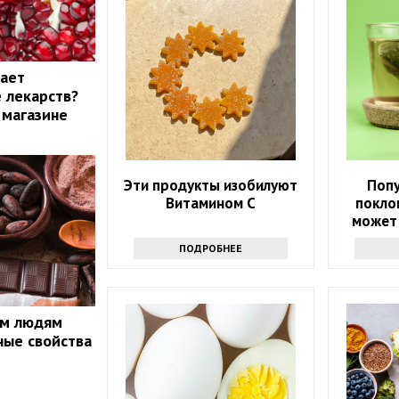
жает
 лекарств?
 магазине
Эти продукты изобилуют
Поп
Витамином С
покло
может
здоров
ПОДРОБНЕЕ
ым людям
ные свойства