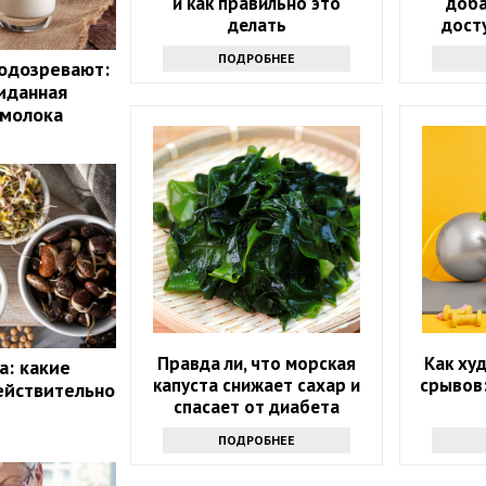
и как правильно это
доба
делать
дост
которы
ПОДРОБНЕЕ
одозревают:
иданная
 молока
Правда ли, что морская
Как худ
а: какие
капуста снижает сахар и
срывов
ействительно
спасает от диабета
ПОДРОБНЕЕ