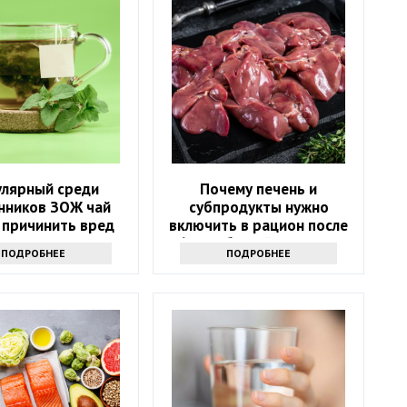
улярный среди
Почему печень и
нников ЗОЖ чай
субпродукты нужно
 причинить вред
включить в рацион после
ью: только факты
60? Забытый источник
ПОДРОБНЕЕ
ПОДРОБНЕЕ
силы