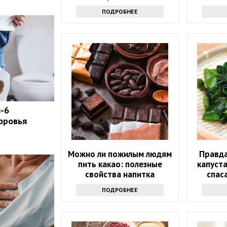
ПОДРОБНЕЕ
п-6
оровья
Можно ли пожилым людям
Правда
пить какао: полезные
капуста
свойства напитка
спас
ПОДРОБНЕЕ