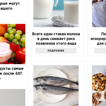
орые могут
вашего
Всего один стакан молока
По
в день снижает риск
игнорир
появления этого вида
для 
рака. Но помогает не
ПОДРОБНЕЕ
только молоко
дукты самые
е после 60?
е