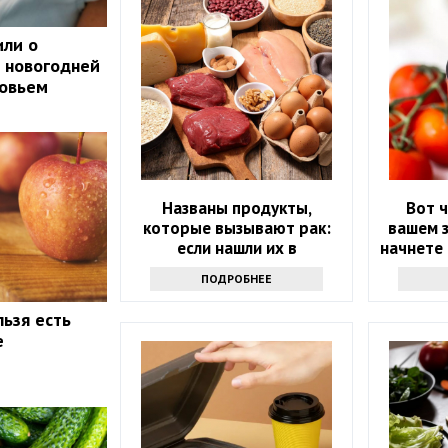
или о
 новогодней
ровьем
Названы продукты,
Вот ч
которые вызывают рак:
вашем з
если нашли их в
начнете
холодильнике -
т
ПОДРОБНЕЕ
выбрасывайте
льзя есть
е