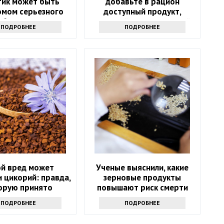
 тик может быть
добавьте в рацион
омом серьезного
доступный продукт,
аболевания
который есть на каждой
ПОДРОБНЕЕ
ПОДРОБНЕЕ
кухне
ой вред может
Ученые выяснили, какие
 цикорий: правда,
зерновые продукты
орую принято
повышают риск смерти
утаивать
ПОДРОБНЕЕ
ПОДРОБНЕЕ