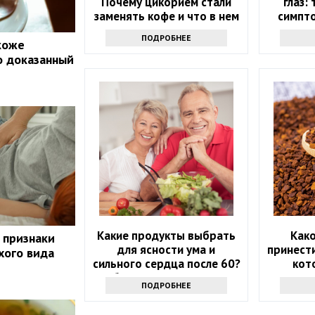
Почему цикорием стали
глаз:
заменять кофе и что в нем
симпт
хорошего
з
ПОДРОБНЕЕ
 коже
о доказанный
Какие продукты выбрать
Как
 признаки
для ясности ума и
принести
хого вида
сильного сердца после 60?
кот
Обратите внимание на
ПОДРОБНЕЕ
этот список