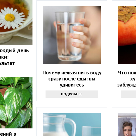
каждый день
шки:
ультат
Почему нельзя пить воду
Что пол
сразу после еды: вы
ху
удивитесь
заблуж
ПОДРОБНЕЕ
тений в