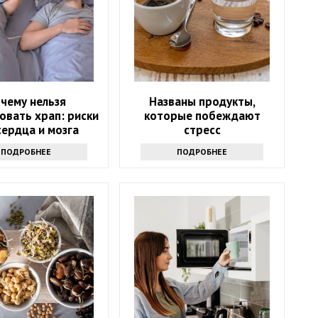
чему нельзя
Названы продукты,
овать храп: риски
которые побеждают
сердца и мозга
стресс
ПОДРОБНЕЕ
ПОДРОБНЕЕ