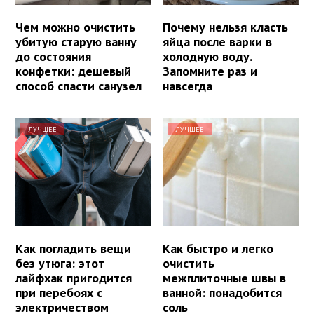
Чем можно очистить
Почему нельзя класть
убитую старую ванну
яйца после варки в
до состояния
холодную воду.
конфетки: дешевый
Запомните раз и
способ спасти санузел
навсегда
ЛУЧШЕЕ
ЛУЧШЕЕ
Как погладить вещи
Как быстро и легко
без утюга: этот
очистить
лайфхак пригодится
межплиточные швы в
при перебоях с
ванной: понадобится
электричеством
соль