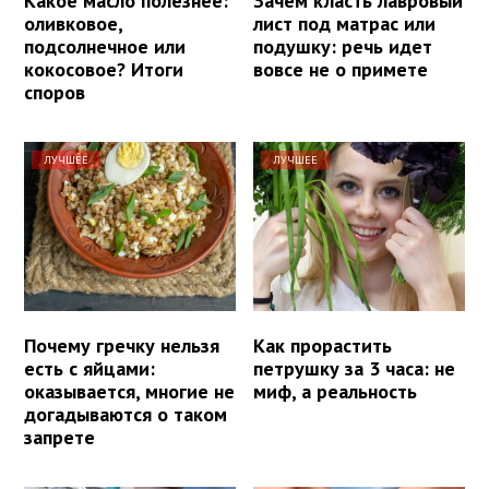
Какое масло полезнее:
Зачем класть лавровый
оливковое,
лист под матрас или
подсолнечное или
подушку: речь идет
кокосовое? Итоги
вовсе не о примете
споров
ЛУЧШЕЕ
ЛУЧШЕЕ
Почему гречку нельзя
Как прорастить
есть с яйцами:
петрушку за 3 часа: не
оказывается, многие не
миф, а реальность
догадываются о таком
запрете