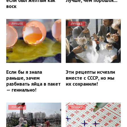
если был желтый как
Лучше, чем порошок...
воск
ЛУЧШЕЕ
ЛУЧШЕЕ
Если бы я знала
Эти рецепты исчезли
раньше, зачем
вместе с СССР, но мы
разбивать яйца в пакет
их сохранили!
— гениально!
ЛУЧШЕЕ
ЛУЧШЕЕ