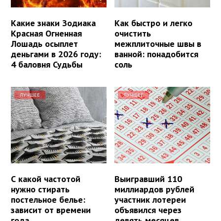
Какие знаки Зодиака
Как быстро и легко
Красная Огненная
очистить
Лошадь осыплет
межплиточные швы в
деньгами в 2026 году:
ванной: понадобится
4 баловня Судьбы
соль
ЛУЧШЕЕ
ЛУЧШЕЕ
С какой частотой
Выигравший 110
нужно стирать
миллиардов рублей
постельное белье:
участник лотереи
зависит от времени
объявился через
года
девять месяцев