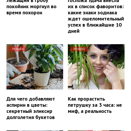
Лежащий в гробу
Госпожа Удача внесла
покойник моргнул во
их в список фаворитов:
время похорон
какие знаки зодиака
ждет ошеломительный
успех в ближайшие 10
дней
ЛУЧШЕЕ
ЛУЧШЕЕ
Для чего добавляют
Как прорастить
аспирин в цветы:
петрушку за 3 часа: не
секретный эликсир
миф, а реальность
долголетия букетов